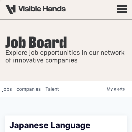
Job Board
OVERVIEW
Explore job opportunities in our network
FELLOWSHIPS
of innovative companies
jobs
companies
Talent
My
alerts
Japanese Language