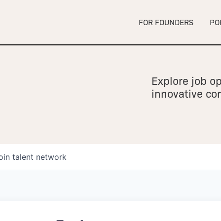
FOR FOUNDERS
PO
Explore job op
innovative c
oin talent network
owship