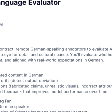
owship
nguage Evaluator
s
26
contract, remote German-speaking annotators to evaluate 
p eye for detail and cultural nuance. You’ll evaluate wheth
nt, and aligned with real-world expectations in German.
ated content in German
drift (detect output deviation)
ons (fabricated claims, unrealistic visuals, incorrect attribu
red feedback that improves model performance over time
ng For
 German speaker
ding of German language and cultural context