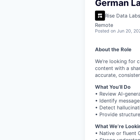
VHBOS Founder Fell
German La
Blueprint: Tulsa
Rise Data Lab
Remote
Posted
on Jun 20, 20
About the Role
We’re looking for 
content with a shar
accurate, consiste
What You’ll Do
• Review AI-gener
• Identify message 
• Detect hallucinati
• Provide structu
What We’re Looki
• Native or fluent
• Strong understan