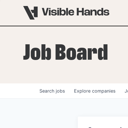
Job Board
Search
jobs
Explore
companies
J
OVERVIEW
PROGRAMS
VHNYC Founder Fell