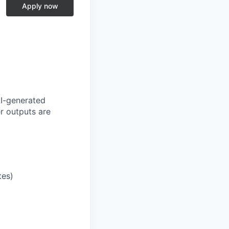
Apply now
AI-generated
er outputs are
tes)